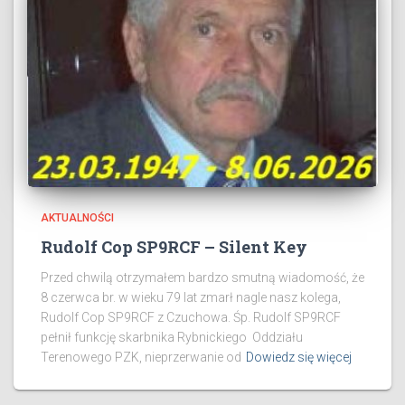
AKTUALNOŚCI
Rudolf Cop SP9RCF – Silent Key
Przed chwilą otrzymałem bardzo smutną wiadomość, że
8 czerwca br. w wieku 79 lat zmarł nagle nasz kolega,
Rudolf Cop SP9RCF z Czuchowa. Śp. Rudolf SP9RCF
pełnił funkcję skarbnika Rybnickiego Oddziału
Terenowego PZK, nieprzerwanie od
Dowiedz się więcej