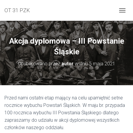
OT 31 PZK
PRZEŁ
Akcja dyplomowa – III Powstanie
Śląskie
Opublikowano przez
autor
w dniu
5 maja 2021
Przed nami ostatni etap mający na celu upamiętnić setne
rocznice wybuchu Powstań Śląskich. W maju br. przypada
100 rocznica wybuchu III Powstania Śląskiego dlatego
zapraszamy do udziału w akcji dyplomowej wszystkich
członków naszego oddziału.