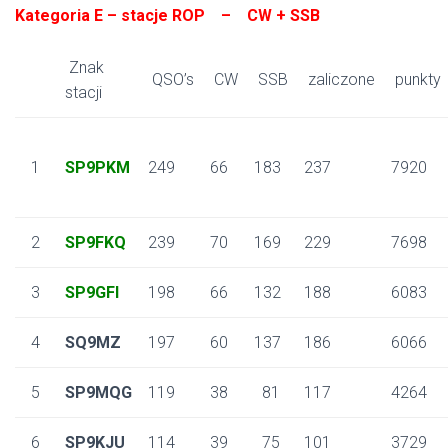
Kategoria E – stacje ROP – CW + SSB
Znak
QSO’s
CW
SSB
zaliczone
punkty
stacji
1
SP9PKM
249
66
183
237
7920
2
SP9FKQ
239
70
169
229
7698
3
SP9GFI
198
66
132
188
6083
4
SQ9MZ
197
60
137
186
6066
5
SP9MQG
119
38
81
117
4264
6
SP9KJU
114
39
75
101
3729