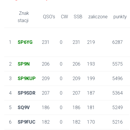
Znak
QSO’s
CW
SSB
zaliczone
punkty
stacji
1
SP6YG
231
0
231
219
6287
2
SP9N
206
0
206
193
5575
3
SP9KUP
209
0
209
199
5496
4
SP9SDR
207
0
207
187
5364
5
SQ9V
186
0
186
181
5249
6
SP9FUC
182
0
182
170
5216