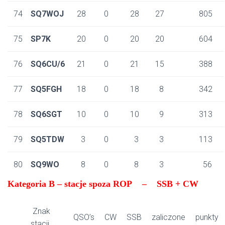
74
SQ7WOJ
28
0
28
27
805
75
SP7K
20
0
20
20
604
76
SQ6CU/6
21
0
21
15
388
77
SQ5FGH
18
0
18
8
342
78
SQ6SGT
10
0
10
9
313
79
SQ5TDW
3
0
3
3
113
80
SQ9WO
8
0
8
3
56
Kategoria B – stacje spoza ROP – SSB + CW
Znak
QSO’s
CW
SSB
zaliczone
punkty
stacji