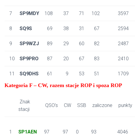
7
SP9MDY
108
37
71
102
3597
8
SQ9S
69
38
31
67
2594
9
SP9WZJ
89
29
60
82
2487
10
SP9PRO
87
20
67
83
2410
11
SQ9DHS
61
9
53
51
1709
Kategoria F – CW, razem stacje ROP i spoza ROP
Znak
QSO’s
CW
SSB
zaliczone
punkty
stacji
1
SP1AEN
97
97
0
93
4046