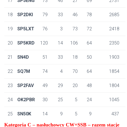
17
SP5ENG
73
46
27
69
2731
18
SP2DKI
79
33
46
78
2685
19
SP5LXT
76
3
73
72
2418
20
SP5KRD
120
14
106
64
2350
21
SN4D
51
33
18
50
1903
22
SQ7M
74
4
70
64
1854
23
SP2FAV
49
29
20
48
1804
24
OK2PBR
30
25
5
24
1045
25
SN50K
14
9
5
9
437
Kategoria C – nasłuchowcy CW+SSB – razem stacje