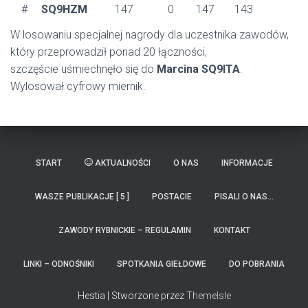
#
SQ9HZM
147
0
147
143
W losowaniu specjalnej nagrody dla uczestnika zawodów,
który przeprowadził ponad 20 łączności,
szczęście uśmiechnęło się do
Marcina SQ9ITA
.
Wylosował cyfrowy miernik.
START
AKTUALNOŚCI
O NAS
INFORMACJE
WASZE PUBLIKACJE [ 5 ]
POSTACIE
PISALI O NAS…
ZAWODY RYBNICKIE – REGULAMIN
KONTAKT
LINKI – ODNOŚNIKI
SPOTKANIA GIEŁDOWE
DO POBRANIA
Hestia | Stworzone przez
ThemeIsle