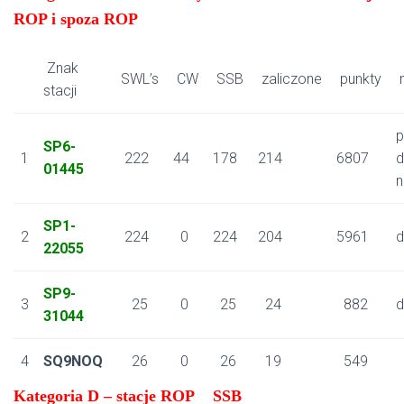
ROP i spoza ROP
Znak
SWL’s
CW
SSB
zaliczone
punkty
n
stacji
p
SP6-
1
222
44
178
214
6807
d
01445
n
SP1-
2
224
0
224
204
5961
d
22055
SP9-
3
25
0
25
24
882
d
31044
4
SQ9NOQ
26
0
26
19
549
Kategoria D – stacje ROP SSB