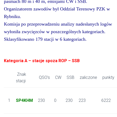
pasmach 80 m i 40 m, emisjami CW i SSB.
Organizatorem zawodów był Oddział Terenowy PZK w
Rybniku.
Komisja po przeprowadzeniu analizy nadesłanych logów
wyłoniła zwycięzców w poszczególnych kategoriach.
Sklasyfikowano 179 stacji w 6 kategoriach.
Kategoria A – stacje spoza ROP – SSB
Znak
QSO’s
CW
SSB
zaliczone
punkty
stacji
1
SP4KHM
230
0
230
223
6222