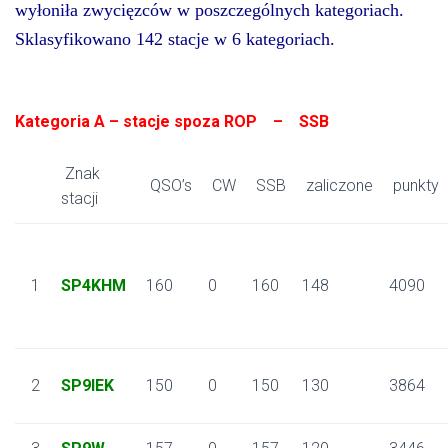
wyłoniła zwycięzców w poszczególnych kategoriach.
Sklasyfikowano 142 stacje w 6 kategoriach.
Kategoria A – stacje spoza ROP – SSB
Znak
QSO’s
CW
SSB
zaliczone
punkty
stacji
1
SP4KHM
160
0
160
148
4090
2
SP9IEK
150
0
150
130
3864