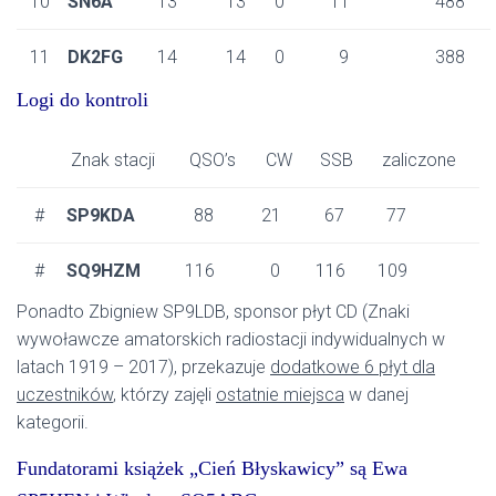
10
SN6A
13
13
0
11
488
11
DK2FG
14
14
0
9
388
Logi do kontroli
Znak stacji
QSO’s
CW
SSB
zaliczone
#
SP9KDA
88
21
67
77
#
SQ9HZM
116
0
116
109
Ponadto Zbigniew SP9LDB, sponsor płyt CD (Znaki
wywoławcze amatorskich radiostacji indywidualnych w
latach 1919 – 2017), przekazuje
dodatkowe 6 płyt dla
uczestników
, którzy zajęli
ostatnie miejsca
w danej
kategorii.
Fundatorami książek „Cień Błyskawicy” są Ewa