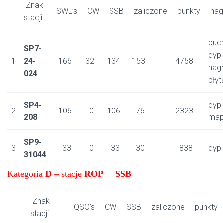
Znak
SWL’s
CW
SSB
zaliczone
punkty
nag
stacji
puch
SP7-
dyp
1
24-
166
32
134
153
4758
nag
024
płyt
SP4-
dyp
2
106
0
106
76
2323
208
ma
SP9-
3
33
0
33
30
838
dyp
31044
Kategoria
D
– stacje
ROP SSB
Znak
QSO’s
CW
SSB
zaliczone
punkty
stacji