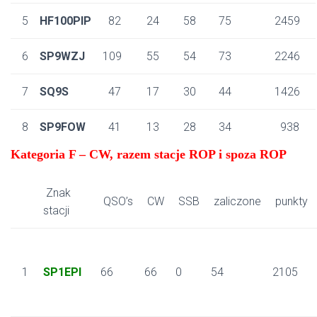
5
HF100PIP
82
24
58
75
2459
6
SP9WZJ
109
55
54
73
2246
7
SQ9S
47
17
30
44
1426
8
SP9FOW
41
13
28
34
938
Kategoria F – CW, razem stacje ROP i spoza ROP
Znak
QSO’s
CW
SSB
zaliczone
punkty
stacji
1
SP1EPI
66
66
0
54
2105