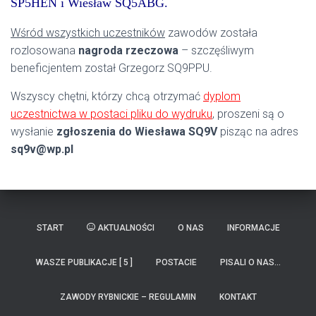
SP5HEN i Wiesław SQ5ABG.
Wśród wszystkich uczestników
zawodów została
rozlosowana
nagroda rzeczowa
– szczęśliwym
beneficjentem został Grzegorz SQ9PPU.
Wszyscy chętni, którzy chcą otrzymać
dyplom
uczestnictwa w postaci pliku do wydruku
, proszeni są o
wysłanie
zgłoszenia do Wiesława SQ9V
pisząc na adres
sq9v@wp.pl
START
AKTUALNOŚCI
O NAS
INFORMACJE
WASZE PUBLIKACJE [ 5 ]
POSTACIE
PISALI O NAS…
ZAWODY RYBNICKIE – REGULAMIN
KONTAKT