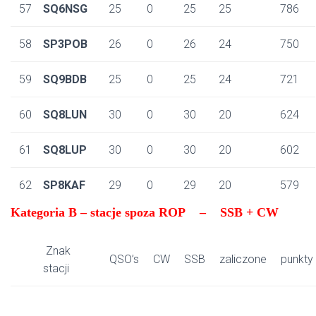
57
SQ6NSG
25
0
25
25
786
58
SP3POB
26
0
26
24
750
59
SQ9BDB
25
0
25
24
721
60
SQ8LUN
30
0
30
20
624
61
SQ8LUP
30
0
30
20
602
62
SP8KAF
29
0
29
20
579
Kategoria B – stacje spoza ROP – SSB + CW
Znak
QSO’s
CW
SSB
zaliczone
punkty
stacji