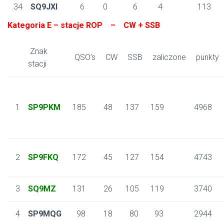
34
SQ9JXI
6
0
6
4
113
Kategoria E – stacje ROP – CW + SSB
Znak
QSO’s
CW
SSB
zaliczone
punkty
stacji
1
SP9PKM
185
48
137
159
4968
2
SP9FKQ
172
45
127
154
4743
3
SQ9MZ
131
26
105
119
3740
4
SP9MQG
98
18
80
93
2944