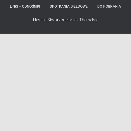
LINKI – ODNOŚNIKI
SPOTKANIA GIEŁDOWE
DO POBRANIA
Hestia | Stworzone przez
ThemeIsle