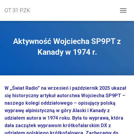
OT 31 PZK
PRZEŁ
Aktywność Wojciecha SP9PT z
Kanady w 1974 r.
W „Świat Radio” na wrzesień i październik 2025 ukazał
się historyczny artykuł autorstwa Wojciecha SP9PT –
naszego kolegi oddziałowego – opisujący polską
wyprawę alpinistyczną w góry Alaski i Kanady z
udziałem autora w 1974 roku. Była to wyprawa, która
dała zaczątek wyprawom krótkofalarskim DX z
udziałem polskiego krótkofalowca. Zachęcamy do