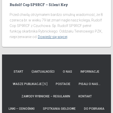
Rudolf Cop SP9RCF – Silent Key
Przed chwilą otrzymałem bardzo smutną wiadomość, że 8
czerwca br. w wieku 79 lat zmarł nagle nasz kolega, Rudolf
Cop SP9RCF z Czuchowa. Śp. Rudolf SP9RCF pełnił
funkcję skarbnika Rybnickiego Oddziału Terenowego PZK,
nieprzerwanie od
Dowiedz się więcej
START
AKTUALNOŚCI
O NAS
INFORMACJE
WASZE PUBLIKACJE [ 5 ]
POSTACIE
PISALI O NAS…
ZAWODY RYBNICKIE – REGULAMIN
KONTAKT
LINKI – ODNOŚNIKI
SPOTKANIA GIEŁDOWE
DO POBRANIA