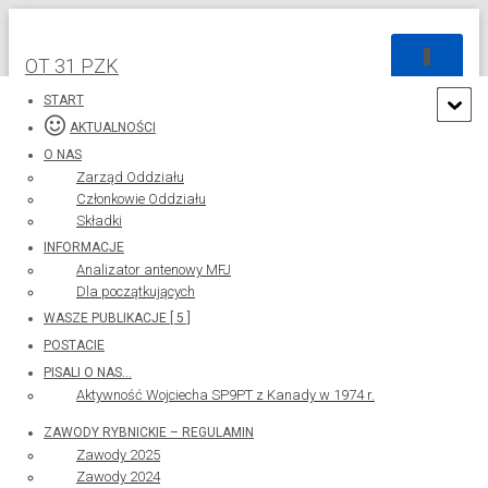
P
OT 31 PZK
R
Z
START
E
AKTUALNOŚCI
Ł
O NAS
Ą
Zarząd Oddziału
C
Członkowie Oddziału
Z
Składki
N
A
SPCM 2025
INFORMACJE
W
Analizator antenowy MFJ
I
Dla początkujących
G
Opublikowano przez
Henryk SQ9MZ
w dniu
11 czerwca
WASZE PUBLIKACJE [ 5 ]
A
2025
POSTACIE
C
J
PISALI O NAS…
Ę
Aktywność Wojciecha SP9PT z Kanady w 1974 r.
ZAWODY RYBNICKIE – REGULAMIN
Zawody 2025
Zawody 2024
Członek Komisji współzawodnictwa,
Kazimierz SP9GFI
podesłał do publikacji
–
wyniki
stan