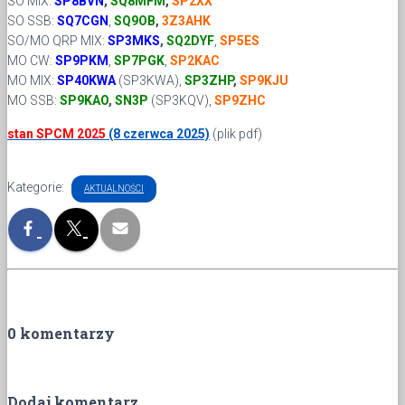
SO MIX:
SP8BVN
,
SQ8MFM
,
SP2XX
SO SSB:
SQ7CGN
,
SQ9OB
,
3Z3AHK
SO/MO QRP MIX:
SP3MKS
,
SQ2DYF
,
SP5ES
MO CW:
SP9PKM
,
SP7PGK
,
SP2KAC
MO MIX:
SP40KWA
(SP3KWA)
,
SP3ZHP
,
SP9KJU
MO SSB:
SP9KAO
,
SN3P
(SP3KQV),
SP9ZHC
stan SPCM 2025
(8 czerwca 2025)
(plik pdf)
Kategorie:
AKTUALNOŚCI
0 komentarzy
Dodaj komentarz