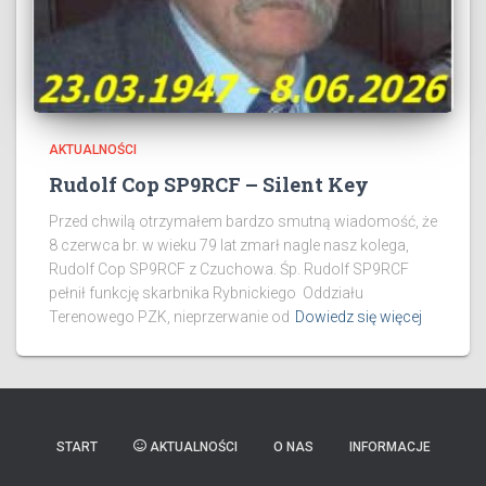
AKTUALNOŚCI
Rudolf Cop SP9RCF – Silent Key
Przed chwilą otrzymałem bardzo smutną wiadomość, że
8 czerwca br. w wieku 79 lat zmarł nagle nasz kolega,
Rudolf Cop SP9RCF z Czuchowa. Śp. Rudolf SP9RCF
pełnił funkcję skarbnika Rybnickiego Oddziału
Terenowego PZK, nieprzerwanie od
Dowiedz się więcej
START
AKTUALNOŚCI
O NAS
INFORMACJE