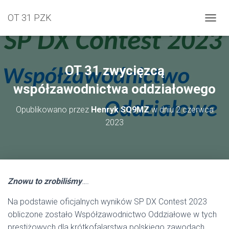
OT 31 PZK
PRZEŁ
OT 31 zwycięzcą
współzawodnictwa oddziałowego
Opublikowano przez
Henryk SQ9MZ
w dniu
2 czerwca
2023
Znowu to zrobiliśmy
….
Na podstawie oficjalnych wyników SP DX Contest 2023
obliczone zostało Współzawodnictwo Oddziałowe w tych
prestiżowych dla krótkofalarstwa polskiego zawodach.