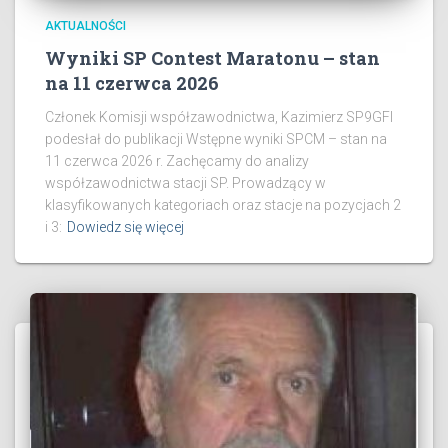
AKTUALNOŚCI
Wyniki SP Contest Maratonu – stan
na 11 czerwca 2026
Członek Komisji współzawodnictwa, Kazimierz SP9GFI
podesłał do publikacji Wstępne wyniki SPCM – stan na
11 czerwca 2026 r. Zachęcamy do analizy
współzawodnictwa stacji SP. Prowadzący w
klasyfikowanych kategoriach oraz stacje na pozycjach 2
i 3:
Dowiedz się więcej