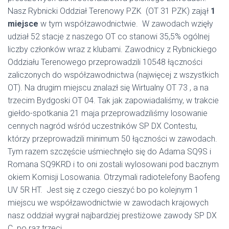
Nasz Rybnicki Oddział Terenowy PZK (OT 31 PZK) zajął
1
miejsce
w tym współzawodnictwie. W zawodach wzięły
udział 52 stacje z naszego OT co stanowi 35,5% ogólnej
liczby członków wraz z klubami. Zawodnicy z Rybnickiego
Oddziału Terenowego przeprowadzili 10548 łączności
zaliczonych do współzawodnictwa (najwięcej z wszystkich
OT). Na drugim miejscu znalazł się Wirtualny OT 73 , a na
trzecim Bydgoski OT 04. Tak jak zapowiadaliśmy, w trakcie
giełdo-spotkania 21 maja przeprowadziliśmy losowanie
cennych nagród wśród uczestników SP DX Contestu,
którzy przeprowadzili minimum 50 łączności w zawodach.
Tym razem szczęście uśmiechnęło się do Adama SQ9S i
Romana SQ9KRD i to oni zostali wylosowani pod bacznym
okiem Komisji Losowania. Otrzymali radiotelefony Baofeng
UV 5R HT. Jest się z czego cieszyć bo po kolejnym 1
miejscu we współzawodnictwie w zawodach krajowych
nasz oddział wygrał najbardziej prestiżowe zawody SP DX
C po raz trzeci.