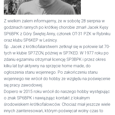
Z wielkim żalem informujemy, że w sobotę 28 sierpnia w
godzinach rannych po krótkiej chorobie zmarł Jacek Kęsy
SP6BPK z Góry Świętej Anny, członek OT-31 PZK w Rybniku
oraz klubu SP6KEP w Leśnicy.
Śp. Jacek z krótkofalarstwem zetknął się w połowie lat 70-
tych w klubie SP7ZCN, później w SP7KED. W 1977 roku po
zdaniu egzaminu otrzymał licencję SP3BPK i przez okres
kilku lat był aktywny na sprzęcie home made, do
ogłoszenia stanu wojennego. Po zakończeniu stanu
wojennego nie wrócił do hobby ze względu na poświęcenie
się pracy zawodowej.
Dopiero w 2015 roku wrócił do naszego hobby występując
o znak SP6BPK i nawiązując kontakt z lokalnym
środowiskiem krótkofalowców. Chociaż miał jeszcze wiele
innych zainteresowań, którym poświęcał wolny czas to