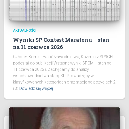
AKTUALNOŚCI
Wyniki SP Contest Maratonu – stan
na 11 czerwca 2026
Członek Komisji współzawodnictwa, Kazimierz SP9GFI
podesłał do publikacji Wstępne wyniki SPCM – stan na
11 czerwca 2026 r. Zachęcamy do analizy
współzawodnictwa stacji SP. Prowadzący w
klasyfikowanych kategoriach oraz stacje na pozycjach 2
i 3:
Dowiedz się więcej