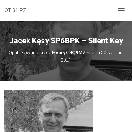
OT 31 PZK
PRZEŁ
Jacek Kęsy SP6BPK – Silent Key
Opublikowano przez
Henryk SQ9MZ
w dniu
30 sierpnia
2021