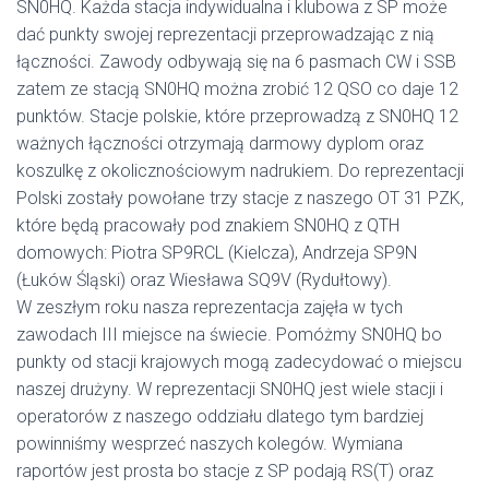
SN0HQ. Każda stacja indywidualna i klubowa z SP może
dać punkty swojej reprezentacji przeprowadzając z nią
łączności. Zawody odbywają się na 6 pasmach CW i SSB
zatem ze stacją SN0HQ można zrobić 12 QSO co daje 12
punktów. Stacje polskie, które przeprowadzą z SN0HQ 12
ważnych łączności otrzymają darmowy dyplom oraz
koszulkę z okolicznościowym nadrukiem. Do reprezentacji
Polski zostały powołane trzy stacje z naszego OT 31 PZK,
które będą pracowały pod znakiem SN0HQ z QTH
domowych: Piotra SP9RCL (Kielcza), Andrzeja SP9N
(Łuków Śląski) oraz Wiesława SQ9V (Rydułtowy).
W zeszłym roku nasza reprezentacja zajęła w tych
zawodach III miejsce na świecie. Pomóżmy SN0HQ bo
punkty od stacji krajowych mogą zadecydować o miejscu
naszej drużyny. W reprezentacji SN0HQ jest wiele stacji i
operatorów z naszego oddziału dlatego tym bardziej
powinniśmy wesprzeć naszych kolegów. Wymiana
raportów jest prosta bo stacje z SP podają RS(T) oraz