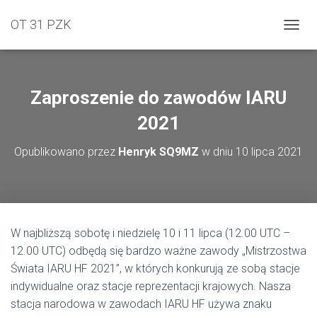
OT 31 PZK
PRZEŁ
Zaproszenie do zawodów IARU
2021
Opublikowano przez
Henryk SQ9MZ
w dniu
10 lipca 2021
W najbliższą sobotę i niedzielę 10 i 11 lipca (12.00 UTC –
12.00 UTC) odbędą się bardzo ważne zawody „Mistrzostwa
Świata IARU HF 2021”, w których konkurują ze sobą stacje
indywidualne oraz stacje reprezentacji krajowych. Nasza
stacja narodowa w zawodach IARU HF używa znaku