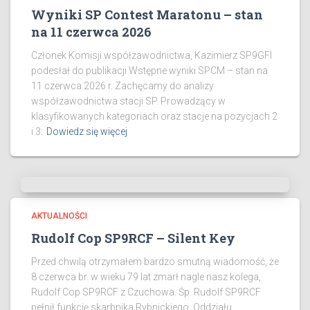
Wyniki SP Contest Maratonu – stan
na 11 czerwca 2026
Członek Komisji współzawodnictwa, Kazimierz SP9GFI
podesłał do publikacji Wstępne wyniki SPCM – stan na
11 czerwca 2026 r. Zachęcamy do analizy
współzawodnictwa stacji SP. Prowadzący w
klasyfikowanych kategoriach oraz stacje na pozycjach 2
i 3:
Dowiedz się więcej
AKTUALNOŚCI
Rudolf Cop SP9RCF – Silent Key
Przed chwilą otrzymałem bardzo smutną wiadomość, że
8 czerwca br. w wieku 79 lat zmarł nagle nasz kolega,
Rudolf Cop SP9RCF z Czuchowa. Śp. Rudolf SP9RCF
pełnił funkcję skarbnika Rybnickiego Oddziału