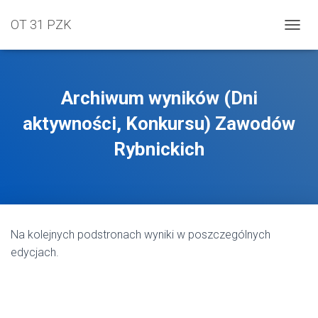
OT 31 PZK
PRZEŁ
Archiwum wyników (Dni
aktywności, Konkursu) Zawodów
Rybnickich
Na kolejnych podstronach wyniki w poszczególnych
edycjach.