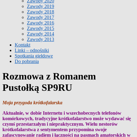
Zawody 2020
Zawody 2019
Zawody 2018
Zawody 2017
Zawody 2016
Zawody 2015
Zawody 2014
Zawody 2013
Kontakt
Linki – odnośniki
Spotkania giełdowe
Do pobrania
Rozmowa z Romanem
Pustołką SP9RU
Moja przygoda krótkofalarska
Aktualnie, w dobie Internetu i wszechobecnych telefonów
komórkowych, tradycyjne krótkofalarstwo może wydawać się
czymś przestarzałym i niepraktycznym. Wielu nestorów
krótkofalarstwa z sentymentem przypomina swoje
zafascynowanie radiem i łączności na pasmach amatorskich w