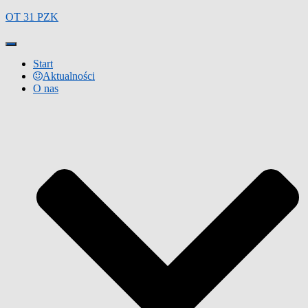
OT 31 PZK
Przełącz
Nawigację
Start
Aktualności
O nas