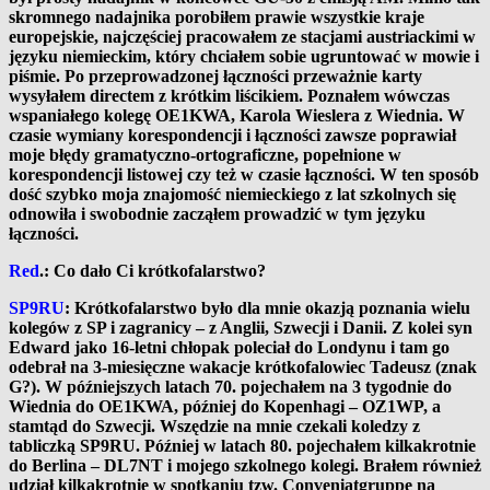
skromnego nadajnika porobiłem prawie wszystkie kraje
europejskie, najczęściej pracowałem ze stacjami austriackimi w
języku niemieckim, który chciałem sobie ugruntować w mowie i
piśmie. Po przeprowadzonej łączności przeważnie karty
wysyłałem directem z krótkim liścikiem. Poznałem wówczas
wspaniałego kolegę OE1KWA, Karola Wieslera z Wiednia. W
czasie wymiany korespondencji i łączności zawsze poprawiał
moje błędy gramatyczno-ortograficzne, popełnione w
korespondencji listowej czy też w czasie łączności. W ten sposób
dość szybko moja znajomość niemieckiego z lat szkolnych się
odnowiła i swobodnie zacząłem prowadzić w tym języku
łączności.
Red
.: Co dało Ci krótkofalarstwo?
SP9RU
: Krótkofalarstwo było dla mnie okazją poznania wielu
kolegów z SP i zagranicy – z Anglii, Szwecji i Danii. Z kolei syn
Edward jako 16-letni chłopak poleciał do Londynu i tam go
odebrał na 3-miesięczne wakacje krótkofalowiec Tadeusz (znak
G?).
W późniejszych latach 70. pojechałem na 3 tygodnie do
Wiednia do OE1KWA, później do Kopenhagi – OZ1WP, a
stamtąd do Szwecji. Wszędzie na mnie czekali koledzy z
tabliczką SP9RU.
Później w latach 80. pojechałem kilkakrotnie
do Berlina – DL7NT i mojego szkolnego kolegi. Brałem również
udział kilkakrotnie w spotkaniu tzw. Conveniatgruppe na