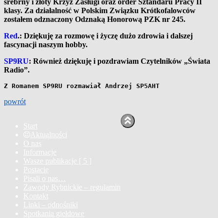
srebrny i złoty Krzyż Zasługi oraz order Sztandaru Pracy II
klasy. Za działalność w Polskim Związku Krótkofalowców
zostałem odznaczony Odznaką Honorową PZK nr 245.
Red
.: Dziękuję za rozmowę i życzę dużo zdrowia i dalszej
fascynacji naszym hobby.
SP9RU
: Również dziękuję i pozdrawiam Czytelników „Świata
Radio”.
Z Romanem SP9RU rozmawiał Andrzej SP5AHT
powrót
Start
Aktualności
O nas
Informacje
Wasze publikacje [ 5 ]
Postacie
Pisali o nas…
Zawody Rybnickie – regulamin
Kontakt
Linki – odnośniki
Spotkania giełdowe