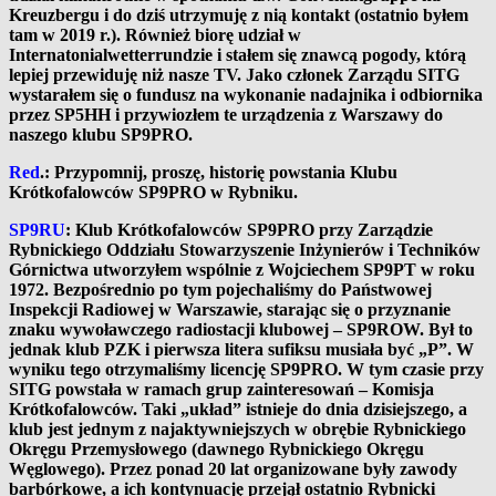
Kreuzbergu i do dziś utrzymuję z nią kontakt (ostatnio byłem
tam w 2019 r.). Również biorę udział w
Internatonialwetterrundzie i stałem się znawcą pogody, którą
lepiej przewiduję niż nasze TV. Jako członek Zarządu SITG
wystarałem się o fundusz na wykonanie nadajnika i odbiornika
przez SP5HH i przywiozłem te urządzenia z Warszawy do
naszego klubu SP9PRO.
Red
.: Przypomnij, proszę, historię powstania Klubu
Krótkofalowców SP9PRO w Rybniku.
SP9RU
: Klub Krótkofalowców SP9PRO przy Zarządzie
Rybnickiego Oddziału Stowarzyszenie Inżynierów i Techników
Górnictwa utworzyłem wspólnie z Wojciechem SP9PT w roku
1972. Bezpośrednio po tym pojechaliśmy do Państwowej
Inspekcji Radiowej w Warszawie, starając się o przyznanie
znaku wywoławczego radiostacji klubowej – SP9ROW. Był to
jednak klub PZK i pierwsza litera sufiksu musiała być „P”. W
wyniku tego otrzymaliśmy licencję SP9PRO. W tym czasie przy
SITG powstała w ramach grup zainteresowań – Komisja
Krótkofalowców. Taki „układ” istnieje do dnia dzisiejszego, a
klub jest jednym z najaktywniejszych w obrębie Rybnickiego
Okręgu Przemysłowego (dawnego Rybnickiego Okręgu
Węglowego).
Przez ponad 20 lat organizowane były zawody
barbórkowe, a ich kontynuację przejął ostatnio Rybnicki