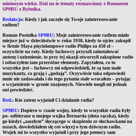
minionym wieku. Dziś na te tematy rozmawiamy z Romanem
SP9RU z Rybnika.
Redakcja
: Kiedy i jak zaczęło się Twoje zainteresowanie
radiem?
Roman Pustołka
SP9RU
: Moje zainteresowanie radiem miało
miejsce już w dzieciństwie w roku 1938, kiedy to ojciec zakupił
w firmie Maya pięciolampowe radio Philips za 458 zł –
oczywiście na raty. Kiedy fachowcy przyszli zainstalować
antenę i uziemienie, to przy tej okazji otworzyli zakupione radio
i zobaczyłem tam przeróżne elementy. Zapytałem, co to
wszystko jest – fachowcy mi odpowiedzieli, że są tam małe
muzykanty, co grają i „godają”. Oczywiście taka odpowiedź
mnie nie zadawalała i do tego pytania stale wracałem – pytając
o wyjaśnienie w gronie znajomych. Niewiele mogli mi jednak
oni powiedzieć.
Red.
: Kto zatem wyjaśnił Ci działanie radia?
SP9RU
: Dopiero w czasie wojny, kiedy to wszystkie radia były
po- odbierane u mojego wujka Bernarda (złota rączka), kiedy
go kiedyś „zaszłym” ślęczącego w skupieniu ze słuchawkami na
uszach, dowiedziałem się coś więcej o tym dziwnym radiu.
Wujek mi to wszystko wyjaśnił i przy jego pomocy sam