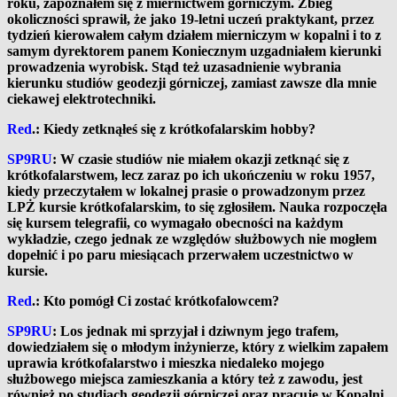
roku, zapoznałem się z miernictwem górniczym. Zbieg
okoliczności sprawił, że jako 19-letni uczeń praktykant, przez
tydzień kierowałem całym działem mierniczym w kopalni i to z
samym dyrektorem panem Koniecznym uzgadniałem kierunki
prowadzenia wyrobisk. Stąd też uzasadnienie wybrania
kierunku studiów geodezji górniczej, zamiast zawsze dla mnie
ciekawej elektrotechniki.
Red
.: Kiedy zetknąłeś się z krótkofalarskim hobby?
SP9RU
: W czasie studiów nie miałem okazji zetknąć się z
krótkofalarstwem, lecz zaraz po ich ukończeniu w roku 1957,
kiedy przeczytałem w lokalnej prasie o prowadzonym przez
LPŻ kursie krótkofalarskim, to się zgłosiłem. Nauka rozpoczęła
się kursem telegrafii, co wymagało obecności na każdym
wykładzie, czego jednak ze względów służbowych nie mogłem
dopełnić i po paru miesiącach przerwałem uczestnictwo w
kursie.
Red
.: Kto pomógł Ci zostać krótkofalowcem?
SP9RU
: Los jednak mi sprzyjał i dziwnym jego trafem,
dowiedziałem się o młodym inżynierze, który z wielkim zapałem
uprawia krótkofalarstwo i mieszka niedaleko mojego
służbowego miejsca zamieszkania a który też z zawodu, jest
również po studiach geodezji górniczej oraz pracuje w Kopalni