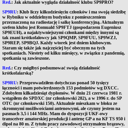
Red
.: Jak aktualnie wygląda działalność klubu SP9PRO?
SP9RU
: Klub liczy kilkudziesięciu członków i ma swoją siedzibę
w Rybniku w oddzielnym budynku z pomieszczeniem
przeznaczoną na radiostację i salkę konferencyjną. Aktualnym
szefem klubu jest Romuald SP9FTJ (gospodarzem Eugeniusz
SP9EUH), a najaktywniejszymi członkami między innymi są
tak znani krótkofalowcy jak SP9QMP, SP9FUU, SP9WZJ,
SP9REP, SP9BQJ. Każdy wtorek jest dniem klubowym.
Staram się także jak najczęściej być obecnym na tych
spotkaniach. Niestety od kilku miesięcy, w związku z pandemią,
spotkania są zawieszone.
Red
.: Czy mógłbyś podsumować swoją działalność
krótkofalarską?
SP9RU
: Przeprowadziłem dotychczas ponad 50 tysięcy
łączności i mam potwierdzonych 153 podmiotów wg DXCC.
Zdobyłem kilkadziesiąt dyplomów. W dniu 21 czerwca 1981 r.
wstąpiłem do SPDXC (nr członkowski 282), a w 1996 r. do SP
OTC (nr członkowski 150). Aktualnie mieszkam w bloku ze
skromnymi możliwościami antenowymi, ale czynny jestem na
pasmach 3,5 i 144 MHz. Mam do dyspozycji UKF-owy
transceiver amatorskiej produkcji i antenę GP a na KF TS 950 i
dipol na 80 m. Z tytułu pracy zawodowej otrzymałem brązowy,