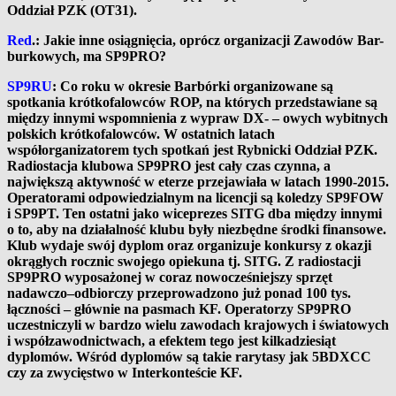
Oddział PZK (OT31).
Red
.: Jakie inne osiągnięcia, oprócz organizacji Zawodów Bar-
burkowych, ma SP9PRO?
SP9RU
: Co roku w okresie Barbórki organizowane są
spotkania krótkofalowców ROP, na których przedstawiane są
między innymi wspomnienia z wypraw DX- – owych wybitnych
polskich krótkofalowców.
W ostatnich latach
współorganizatorem tych spotkań jest Rybnicki Oddział PZK.
Radiostacja klubowa SP9PRO jest cały czas czynna, a
największą aktywność w eterze przejawiała w latach 1990-2015.
Operatorami odpowiedzialnym na licencji są koledzy SP9FOW
i SP9PT. Ten ostatni jako wiceprezes SITG dba między innymi
o to, aby na działalność klubu były niezbędne środki finansowe.
Klub wydaje swój dyplom oraz organizuje konkursy z okazji
okrągłych rocznic swojego opiekuna tj. SITG. Z radiostacji
SP9PRO wyposażonej w coraz nowocześniejszy sprzęt
nadawczo–odbiorczy przeprowadzono już ponad 100 tys.
łączności – głównie na pasmach KF.
Operatorzy SP9PRO
uczestniczyli w bardzo wielu zawodach krajowych i światowych
i współzawodnictwach, a efektem tego jest kilkadziesiąt
dyplomów. Wśród dyplomów są takie rarytasy jak 5BDXCC
czy za zwycięstwo w Interkonteście KF.