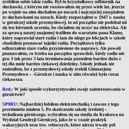
zrobiłem sobie takie radio. Był to kryształkowy odbiornik na
słuchawki, z którym nie rozstawałem się przez wiele lat, jeszcze
po wojnie na nim słuchałem po nocach i najczęściej zasypiałem
ze słuchawkami na uszach.
Kiedy rozpocząłem w 1947 r. naukę
w górniczej szkole przemysłowej, to od początku nie podobał mi
się ten kierunek uczenia, bo chciałem się uczyć na elektryka. Ale
za sprawą naszej znajomej trafiłem do warsztatu pana Klamy,
który naprawiał stare radia i tam do niego po lekcjach w szkole
chodziłem poznawać tajniki radia. Początkowo tylko
odkurzałem stare radia przyniesione do naprawy. Ale powoli
poznawałem, co trzeba na początku sprawdzić, kiedy radio nie
gra. I tak przez 3 lata terminowania poznałem bardzo dużo z
tej dla mnie bardzo ciekawej dziedziny. Szkoły jednak nie
zmieniłem, bo z przemysłowej szkoły zrobili Gimnazjum
Przemysłowo – -Górnicze i nauka w nim również była coraz
ciekawsza.
Red
.: W jaki sposób wykorzystywałeś swoje zainteresowania w
górnictwie?
SP9RU
: Najbardziej lubiłem elektrotechnikę i zawsze z tego
przedmiotu miałem 5. Po skończeniu szkoły średniej –
technikum górniczego, wybrałem się na studia do Krakowa na
Wydział Geodezji Górniczej, jako że w czasie praktyk
wakacyjnych oraz tzw. roboczych, które nieraz trwały pół