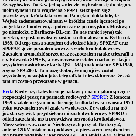
Szczygłowice. Toteż w jedną z niedziel wybrałem się do niego z
moim synem i tu u Wojciecha SP9PT zetknąłem się z
prawdziwym krótkofalarstwem. Pamiętam dokładnie, że
Wojtek zademonstrował nam w krótkim czasie łączności po
angielsku z Londynem, a potem zaraz po rosyjsku z Moskwą i
po niemiecku z Berlinem- DL-em. To nas (mnie i syna) tak
urzekło, że postanowiliśmy zostać krótkofalowcami. Był to rok
1969. Od tego czasu zacząłem odwiedzać kluby SP9ZAF oraz
SP9PAE gdzie poznałem wówczas wielu krótkofalowców.
Zacząłem gromadzić sprzęt oraz rozpocząłem naukę telegrafii u
śp. Edwarda SP9EK, a równocześnie robiłem nasłuchy stacji i
wysyłałem nasłuchowe karty QSL. Mój znak miał nr. SP9-1980,
a syna SP9-2063. Tu muszę dodać, że mój ojciec został
wyszkolony w wojsku jako telegrafista i niewykluczone, że coś
tam mi zostało przekazane w genach.
Red
.: Kiedy uzyskałeś licencję nadawcy i na na jakim sprzęcie
rozpocząłeś pracę na pasmach radiowych?
SP9RU
: Z końcem
1969 r. zdałem egzamin na licencję krótkofalowca i wiosną 1970
roku otrzymałem swój znak wywoławczy. Ze względu na mój
już starszy wiek przydzielono mi znak dwuliterowy SP9RU i
odtąd zaczęła się moja prawdziwa przygoda krótkofalowca.
Mieszkałem wówczas w Nieobczycach przy ul. Barbary 2,
antenę G5RV miałem na poddaszu, a pierwszym urządzeniem
był prosty nadajnik w końcówce GU-50 z emisją AM. Mimo tak