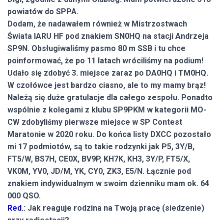
powiatów do SPPA.
Dodam, że nadawałem również w Mistrzostwach
Świata IARU HF pod znakiem SN0HQ na stacji Andrzeja
SP9N. Obsługiwaliśmy pasmo 80 m SSB i tu chce
poinformować, że po 11 latach wróciliśmy na podium!
Udało się zdobyć 3. miejsce zaraz po DA0HQ i TM0HQ.
W czołówce jest bardzo ciasno, ale to my mamy brąz!
Należą się duże gratulacje dla całego zespołu. Ponadto
wspólnie z kolegami z klubu SP9PKM w kategorii MO-
CW zdobyliśmy pierwsze miejsce w SP Contest
Maratonie w 2020 roku. Do końca listy DXCC pozostało
mi 17 podmiotów, są to takie rodzynki jak P5, 3Y/B,
FT5/W, BS7H, CE0X, BV9P, KH7K, KH3, 3Y/P, FT5/X,
VK0M, YV0, JD/M, YK, CY0, ZK3, E5/N. Łącznie pod
znakiem indywidualnym w swoim dzienniku mam ok. 64
000 QSO.
Red.
: Jak reaguje rodzina na Twoją pracę (siedzenie)