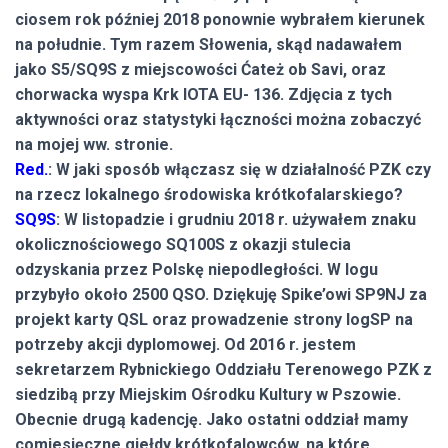
ciosem rok później 2018 ponownie wybrałem kierunek
na południe. Tym razem Słowenia, skąd nadawałem
jako S5/SQ9S z miejscowości Ćateż ob Savi, oraz
chorwacka wyspa Krk IOTA EU- 136. Zdjęcia z tych
aktywności oraz statystyki łączności można zobaczyć
na mojej ww. stronie.
Red.
: W jaki sposób włączasz się w działalność PZK czy
na rzecz lokalnego środowiska krótkofalarskiego?
SQ9S
: W listopadzie i grudniu 2018 r. używałem znaku
okolicznościowego SQ100S z okazji stulecia
odzyskania przez Polskę niepodległości. W logu
przybyło około 2500 QSO. Dziękuję Spike’owi SP9NJ za
projekt karty QSL oraz prowadzenie strony logSP na
potrzeby akcji dyplomowej. Od 2016 r. jestem
sekretarzem Rybnickiego Oddziału Terenowego PZK z
siedzibą przy Miejskim Ośrodku Kultury w Pszowie.
Obecnie drugą kadencję. Jako ostatni oddział mamy
comiesięczne giełdy krótkofalowców, na które