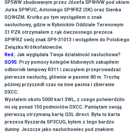
SP5WW zbudowanym przez Józefa SP9HVW pod okiem
Jurka SP9FUC, Antoniego SP9FRZ (SK) oraz Gienka
SQ9HZM. Krotko po tym wystąpiłem o znak
nasłuchowy, gdzie w Rybnickim Oddziale Terenowym
31 PZK otrzymałem z rąk ówczesnego prezesa
SP9FRZ swój znak SP9-31013 i wstąpiłem do Polskiego
Związku Krótkofalowców.
Red.
: Jak wyglądała Twoja działalność nasłuchowa?
SQ9S
: Przy pomocy kolegów klubowych zakupiłem
odbiornik lampowy R311 i zacząłem przeprowadzać
pierwsze nasłuchy, głównie w pasmie 80 m. Trochę
później przyszedł czas na inne pasma i zbieranie
DXCC.
Wysłałem około 5000 kart SWL, z czego potwierdziło
mi się ponad 150 podmiotów DXCC. Pamiętam swoją
pierwszą otrzymaną kartę QSL direct. Była to karta
prezesa Ryszarda SP3CUG, bylem z tego bardzo
dumny. Jeszcze jako nasłuchowiec pod znakiem