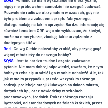
SQ9S
: Pomimo że mam wykształcenie elektryczne,
nigdy nie próbowałem samodzielnie czegoś budować.
Pozwolenie radiowe otrzymałem w czasach, gdy nie
było problemu z zakupem sprzętu fabrycznego,
dlatego nadaję na takim sprzęcie. Bardzo interesuję się
również tematem QRP więc nie wykluczam, że kiedyś,
może na emeryturze, zbuduję takie urządzenie z
dostępnych kitów.
Red.
: Co wg Ciebie należałoby zrobić, aby przyciągnąć
więcej młodzieży do naszego hobby?
SQ9S
: Jest to bardzo trudne i często zadawane
pytanie. Nie mam dobrej odpowiedzi, uważam, że z tym
hobby trzeba się urodzić i go w sobie odnaleźć. Ale, tak
jak w moim przypadku, przede wszystkim różnego
rodzaju prelekcje stacji klubowych na dniach miasta,
dożynkach itp., oraz odwiedziny w szkołach
podstawowych, średnich. Pokaz różnego rodzaju
łączności, od standardowych na falach krótkich, przez