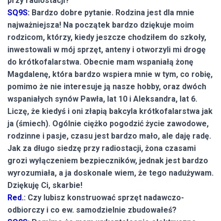
przy radiostacji?
SQ9S:
Bardzo dobre pytanie. Rodzina jest dla mnie
najważniejsza! Na początek bardzo dziękuje moim
rodzicom, którzy, kiedy jeszcze chodziłem do szkoły,
inwestowali w mój sprzęt, anteny i otworzyli mi drogę
do krótkofalarstwa. Obecnie mam wspaniałą żonę
Magdalenę, która bardzo wspiera mnie w tym, co robię,
pomimo że nie interesuje ją nasze hobby, oraz dwóch
wspaniałych synów Pawła, lat 10 i Aleksandra, lat 6.
Liczę, że kiedyś i oni złapią bakcyla krótkofalarstwa jak
ja (śmiech). Ogólnie ciężko pogodzić życie zawodowe,
rodzinne i pasje, czasu jest bardzo mało, ale daję radę.
Jak za długo siedzę przy radiostacji, żona czasami
grozi wyłączeniem bezpieczników, jednak jest bardzo
wyrozumiała, a ja doskonale wiem, że tego nadużywam.
Dziękuję Ci, skarbie!
Red.
: Czy lubisz konstruować sprzęt nadawczo-
odbiorczy i co ew. samodzielnie zbudowałeś?