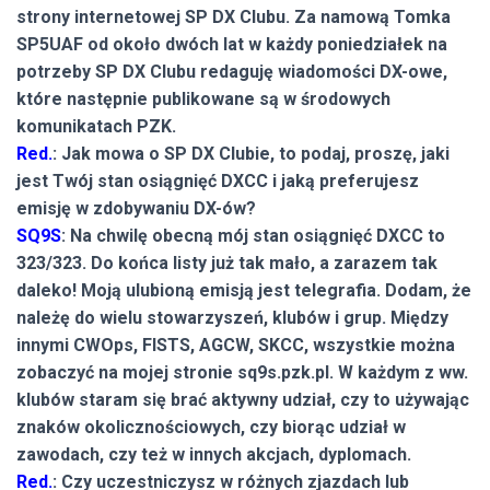
strony internetowej SP DX Clubu. Za namową Tomka
SP5UAF od około dwóch lat w każdy poniedziałek na
potrzeby SP DX Clubu redaguję wiadomości DX-owe,
które następnie publikowane są w środowych
komunikatach PZK.
Red.
: Jak mowa o SP DX Clubie, to podaj, proszę, jaki
jest Twój stan osiągnięć DXCC i jaką preferujesz
emisję w zdobywaniu DX-ów?
SQ9S
: Na chwilę obecną mój stan osiągnięć DXCC to
323/323. Do końca listy już tak mało, a zarazem tak
daleko! Moją ulubioną emisją jest telegrafia. Dodam, że
należę do wielu stowarzyszeń, klubów i grup. Między
innymi CWOps, FISTS, AGCW, SKCC, wszystkie można
zobaczyć na mojej stronie sq9s.pzk.pl. W każdym z ww.
klubów staram się brać aktywny udział, czy to używając
znaków okolicznościowych, czy biorąc udział w
zawodach, czy też w innych akcjach, dyplomach.
Red.
: Czy uczestniczysz w różnych zjazdach lub