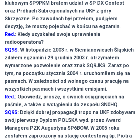
klubowym SP9PKM brałem udział w SP DX Contest
oraz Próbach Subregionalnych na UKF z góry
Skrzyczne. Po zawodach był przełom, podjąłem
decyzję, że muszę pojechać w końcu na egzamin.
Red.
: Kiedy uzyskałeś swoje uprawnienia
radiooperatora?
SQ9S
: W listopadzie 2003 r. w Siemianowicach Śląskich
zdałem egzamin i 29 grudnia 2003 r. otrzymałem
wymarzone pozwolenie oraz znak SQ9JKS. Zaraz po
tym, na początku stycznia 2004 r. uruchomiłem się na
pasmach. W zależności od wolnego czasu pracuję na
wszystkich pasmach i wszystkimi emisjami.
Red.
: Opowiedz, proszę, o swoich osiągnięciach na
paśmie, a także o wstąpieniu do zespołu SN0HQ.
SQ9S
: Dzięki dobrej propagacji tropo na UKF zdobywam
swój pierwszy Dyplom POLSKA wyd. przez Award
Managera PZK Augustyna SP6BOW. W 2005 roku
zostałem zaproszony na stację contestową śp. Piotra