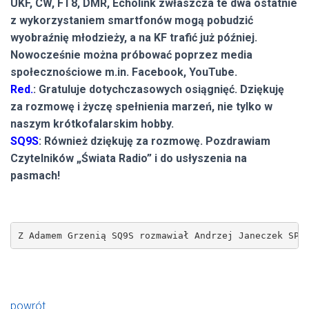
UKF, CW, FT8, DMR, Echolink zwłaszcza te dwa ostatnie
z wykorzystaniem smartfonów mogą pobudzić
wyobraźnię młodzieży, a na KF trafić już później.
Nowocześnie można próbować poprzez media
społecznościowe m.in. Facebook, YouTube.
Red.
: Gratuluje dotychczasowych osiągnięć. Dziękuję
za rozmowę i życzę spełnienia marzeń, nie tylko w
naszym krótkofalarskim hobby.
SQ9S
: Również dziękuję za rozmowę. Pozdrawiam
Czytelników „Świata Radio” i do usłyszenia na
pasmach!
Z Adamem Grzenią SQ9S rozmawiał Andrzej Janeczek SP5
powrót