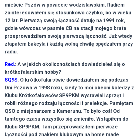
mieście Pszów w powiecie wodzislawskim. Radiem
zainteresowałem się stosunkowo szybko, bo w wieku
12 lat. Pierwszą swoją łączność datuję na 1994 rok,
gdzie wówczas w pasmie CB na stacji mojego brata
przeprowadziłem swoją pierwszą łączność. Już wtedy
złapałem bakcyla i każdą wolną chwilę spędzałem przy
radiu.
Red.
: A w jakich okolicznościach dowiedziałeś się o
krótkofalarskim hobby?
SQ9S
: O krótkofalarstwie dowiedziałem się podczas
Dni Pszowa w 1998 roku, kiedy to moi obecni koledzy z
Klubu Krótkofalowców SP9PKM wystawiali sprzęt i
robili różnego rodzaju łączności i prelekcje. Pamiętam
QSO z misjonarzem z Kamerunu. To było coś! Od
tamtego czasu wszystko się zmieniło. Wstąpiłem do
Klubu SP9PKM. Tam przeprowadziłem pierwsze
łączności pod znakiem klubowym na home made