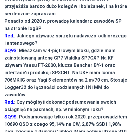
przyjeżdża bardzo dużo kolegów i koleżanek, i na które
serdecznie zapraszam.
Ponadto od 2020 r. prowadzę kalendarz zawodów SP
na stronie logSP
Red.
: Jakiego używasz sprzętu nadawczo-odbiorczego
i antenowego?
SQ9S
: Mieszkam w 4-piętrowym bloku, gdzie mam
zainstalowaną antenę GP7 Waldka SP7GXP Na KF
używam Yaesu FT-2000, klucza Bencher BY-1 oraz
interface’u produkcji SP3CHT. Na UKF mam Icoma
706MKIIG oraz Yagi 5 elementów na 2 m/70 cm. Stosuje
Logger32 do łączności codziennych i N1MM do
zawodów.
Red.
: Czy mógłbyś dokonać podsumowania swoich
osiągnięć na pasmach, np. w minionym roku?
SQ9S
: Podsumowując tylko rok 2020, przeprowadziłem
10690 QSO z czego 95,14% na CW, 2,87% SSB i 1,98%
Digi, zgodnie z danymi Clublog. Mam potwierdzone 310