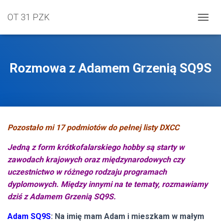
OT 31 PZK
PRZEŁ
Rozmowa z Adamem Grzenią SQ9S
Pozostało mi 17 podmiotów do pełnej listy DXCC
Jedną z form krótkofalarskiego hobby są starty w
zawodach krajowych oraz międzynarodowych czy
uczestnictwo w różnego rodzaju programach
dyplomowych. Między innymi na te tematy, rozmawiamy
dziś z Adamem Grzenią SQ9S.
Adam SQ9S
: Na imię mam Adam i mieszkam w małym