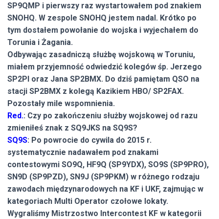
SP9QMP i pierwszy raz wystartowałem pod znakiem
SNOHQ. W zespole SNOHQ jestem nadal. Krótko po
tym dostałem powołanie do wojska i wyjechałem do
Torunia i Żagania.
Odbywając zasadniczą służbę wojskową w Toruniu,
miałem przyjemność odwiedzić kolegów śp. Jerzego
SP2PI oraz Jana SP2BMX. Do dziś pamiętam QSO na
stacji SP2BMX z kolegą Kazikiem HBO/ SP2FAX.
Pozostały mile wspomnienia.
Red.
: Czy po zakończeniu służby wojskowej od razu
zmieniłeś znak z SQ9JKS na SQ9S?
SQ9S
: Po powrocie do cywila do 2015 r.
systematycznie nadawałem pod znakami
contestowymi SO9Q, HF9Q (SP9YDX), SO9S (SP9PRO),
SN9D (SP9PZD), SN9J (SP9PKM) w różnego rodzaju
zawodach międzynarodowych na KF i UKF, zajmując w
kategoriach Multi Operator czołowe lokaty.
Wygraliśmy Mistrzostwo Intercontest KF w kategorii