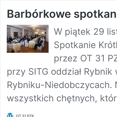
Barbórkowe spotkan
W piątek 29 li
Spotkanie Kró
przez OT 31 P
przy SITG oddział Rybnik 
Rybniku-Niedobczycach. 
wszystkich chętnych, któ
OT 31 PZK